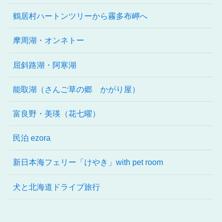
鶴居村ハートンツリーから霧多布岬へ
摩周湖・オンネトー
屈斜路湖・阿寒湖
能取湖（さんご草の郷 かがり屋）
富良野・美瑛（花七曜）
民泊 ezora
新日本海フェリー「けやき」with pet room
犬と北海道ドライブ旅行