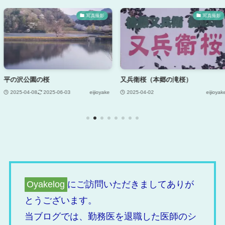
写真撮影
写真撮影
又兵衛桜（本郷の滝桜）
『播磨風土記
ツ』（その2）
-06-03
eijioyake
2025-04-02
eijioyake
2025-01-28
2
Oyakelog
にご訪問いただきましてありが
とうございます。
当ブログでは、勤務医を退職した医師のシ