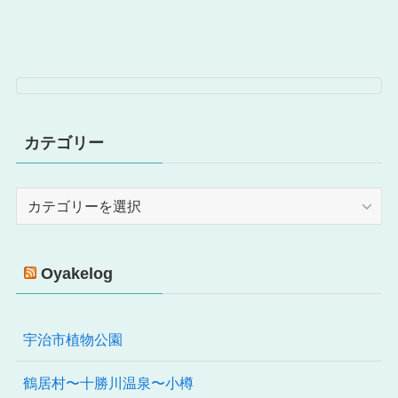
カテゴリー
カ
テ
ゴ
リ
Oyakelog
ー
宇治市植物公園
鶴居村〜十勝川温泉〜小樽