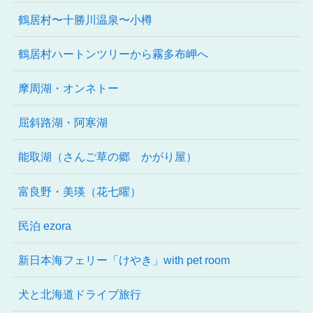
鶴居村〜十勝川温泉〜小樽
鶴居村ハートンツリーから霧多布岬へ
摩周湖・オンネトー
屈斜路湖・阿寒湖
能取湖（さんご草の郷 かがり屋）
富良野・美瑛（花七曜）
民泊 ezora
新日本海フェリー「けやき」with pet room
犬と北海道ドライブ旅行