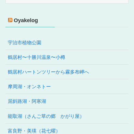
テ
ゴ
リ
Oyakelog
ー
宇治市植物公園
鶴居村〜十勝川温泉〜小樽
鶴居村ハートンツリーから霧多布岬へ
摩周湖・オンネトー
屈斜路湖・阿寒湖
能取湖（さんご草の郷 かがり屋）
富良野・美瑛（花七曜）