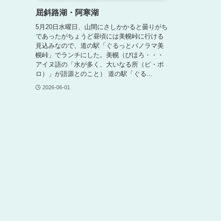
屈斜路湖・阿寒湖
5月20日水曜日、山間にさしかかると曇りがち
であったがちょうど昼頃には美幌峠に行ける
見込みなので、道の駅「ぐるっとパノラマ美
幌峠」でランチにした。美幌（びほろ・・・
アイヌ語の「水が多く、大いなる所（ピ・ポ
ロ）」が語源とのこと） 道の駅「ぐる...
2026-06-01