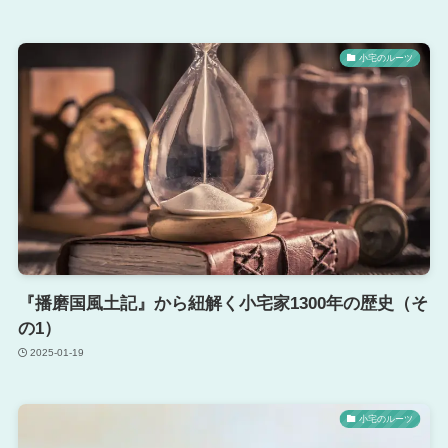
小宅のルーツ
『播磨国風土記』から紐解く小宅家1300年の歴史（そ
の1）
2025-01-19
小宅のルーツ