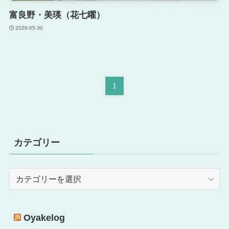
富良野・美瑛（花七曜）
2026-05-30
1
カテゴリー
カ
テ
ゴ
リ
Oyakelog
ー