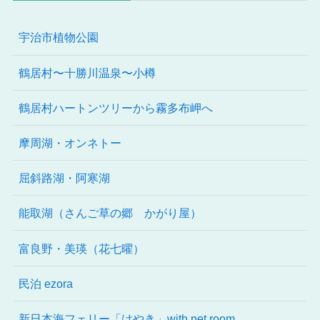
宇治市植物公園
鶴居村〜十勝川温泉〜小樽
鶴居村ハートンツリーから霧多布岬へ
摩周湖・オンネトー
屈斜路湖・阿寒湖
能取湖（さんご草の郷 かがり屋）
富良野・美瑛（花七曜）
民泊 ezora
新日本海フェリー「けやき」with pet room