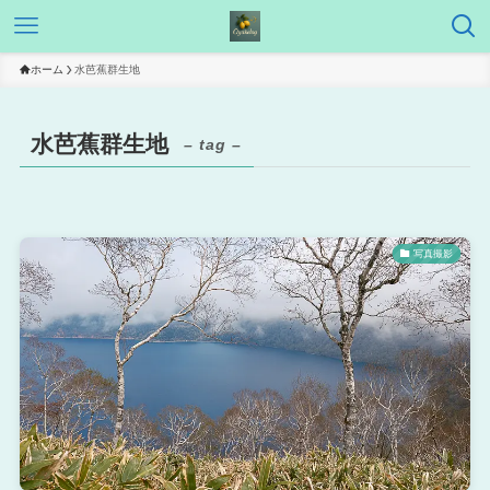
ホーム
水芭蕉群生地
水芭蕉群生地
– tag –
写真撮影