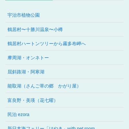
宇治市植物公園
鶴居村〜十勝川温泉〜小樽
鶴居村ハートンツリーから霧多布岬へ
摩周湖・オンネトー
屈斜路湖・阿寒湖
能取湖（さんご草の郷 かがり屋）
富良野・美瑛（花七曜）
民泊 ezora
新日本海フェリー「けやき」with pet room